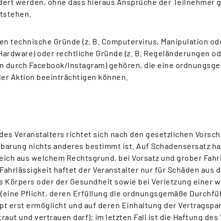
dert werden, ohne dass hieraus Ansprüche der Teilnehmer
ntstehen.
en technische Gründe (z. B. Computervirus, Manipulation ode
Hardware) oder rechtliche Gründe (z. B. Regeländerungen o
 durch Facebook/Instagram) gehören, die eine ordnungsg
er Aktion beeinträchtigen können.
 des Veranstalters richtet sich nach den gesetzlichen Vorsch
nbarung nichts anderes bestimmt ist. Auf Schadensersatz ha
leich aus welchem Rechtsgrund, bei Vorsatz und grober Fahrl
 Fahrlässigkeit haftet der Veranstalter nur für Schäden aus 
s Körpers oder der Gesundheit sowie bei Verletzung einer 
 (eine Pflicht, deren Erfüllung die ordnungsgemäße Durchf
pt erst ermöglicht und auf deren Einhaltung der Vertragspa
raut und vertrauen darf); im letzten Fall ist die Haftung des