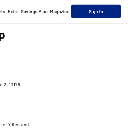
ets
Exits
Savings Plan
Magazine
Sign In
p
e 2, 10178
 erfüllen und