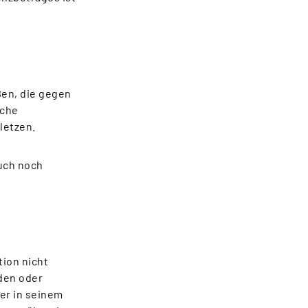
ßen, die gegen
sche
letzen.
uch noch
tion nicht
den oder
er in seinem