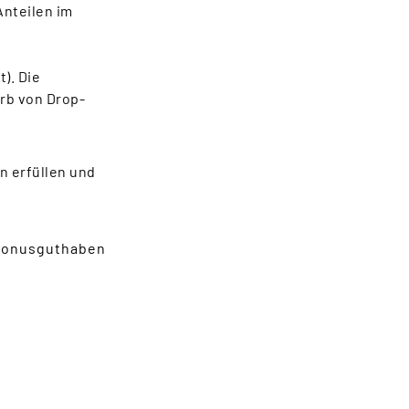
Anteilen im
s
). Die
erb von Drop-
n erfüllen und
 Bonusguthaben