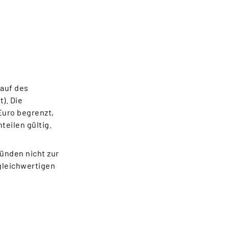
auf des
). Die
Euro begrenzt,
nteilen gültig.
ründen nicht zur
 gleichwertigen