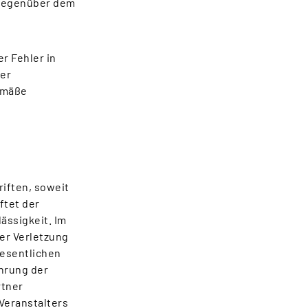
 gegenüber dem
r Fehler in
der
emäße
riften, soweit
ftet der
ässigkeit. Im
der Verletzung
wesentlichen
ührung der
rtner
 Veranstalters