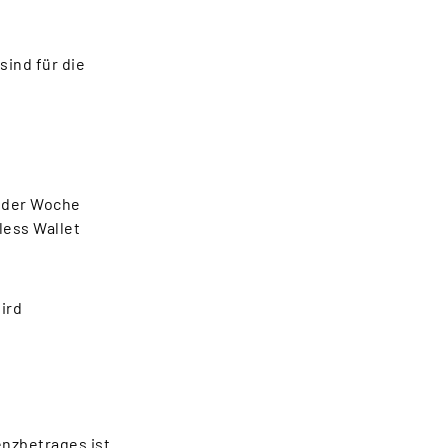
sind für die
n der Woche
less Wallet
wird
enzbetrages ist