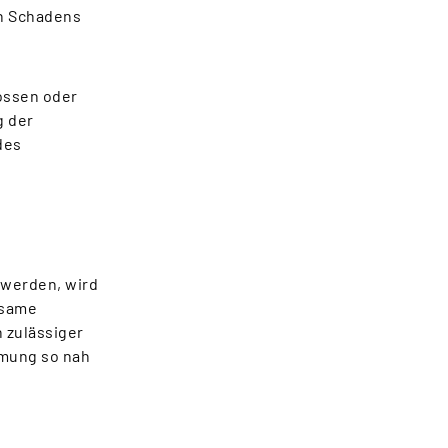
en Schadens
lossen oder
g der
des
 werden, wird
ksame
 zulässiger
mmung so nah
r