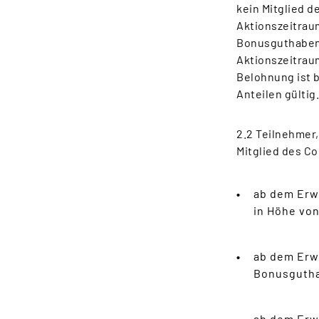
kein Mitglied d
Aktionszeitrau
Bonusguthaben 
Aktionszeitrau
Belohnung ist b
Anteilen gültig
2.2 Teilnehmer
Mitglied des Co
ab dem Erw
in Höhe von
ab dem Erwe
Bonusgutha
ab dem Erwe