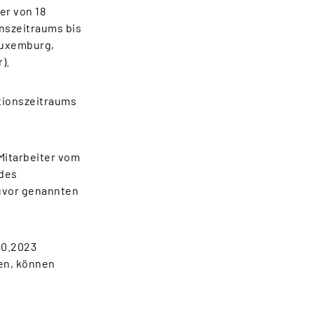
er von 18
onszeitraums bis
Luxemburg,
).
tionszeitraums
Mitarbeiter vom
 des
zuvor genannten
10.2023
hen, können