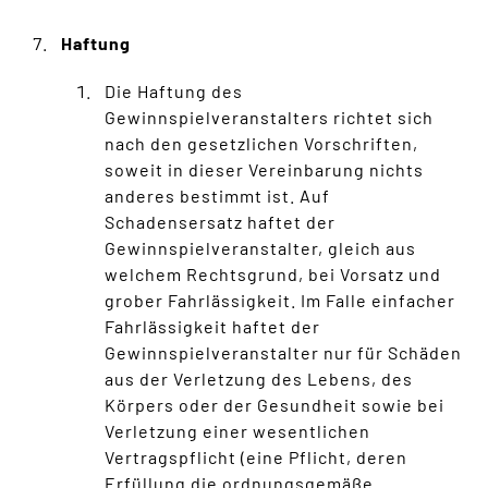
Haftung
Die Haftung des
Gewinnspielveranstalters richtet sich
nach den gesetzlichen Vorschriften,
soweit in dieser Vereinbarung nichts
anderes bestimmt ist. Auf
Schadensersatz haftet der
Gewinnspielveranstalter, gleich aus
welchem Rechtsgrund, bei Vorsatz und
grober Fahrlässigkeit. Im Falle einfacher
Fahrlässigkeit haftet der
Gewinnspielveranstalter nur für Schäden
aus der Verletzung des Lebens, des
Körpers oder der Gesundheit sowie bei
Verletzung einer wesentlichen
Vertragspflicht (eine Pflicht, deren
Erfüllung die ordnungsgemäße