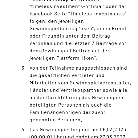
“timelessinvestments-official” oder der
Facebook Seite “Timeless-Investments”
folgen, den jeweiligen
Gewinnspielbeitrag “liken”, einen Freud
oder Freundin unter dem Beitrag
verlinken und die letzten 3 Beiträge vor
dem Gewinnspiel Beitrag auf der
jeweiligen Plattform “liken”.
Von der Teilnahme ausgeschlossen sind
die gesetzlichen Vertreter und
Mitarbeiter vom Gewinnspielveranstalter,
Händler und Vertriebspartner sowie alle
an der Durchführung des Gewinnspiels
beteiligten Personen als auch die
Familienangehörigen der zuvor
genannten Personen.
Das Gewinnspiel beginnt am 06.03.2023
(00:00:01 Uhr) und endet am 27.03.2023